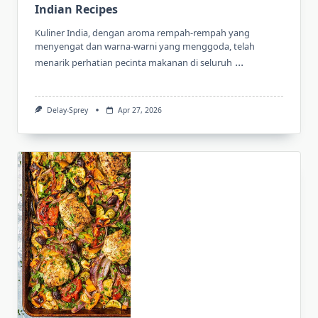
Indian Recipes
Kuliner India, dengan aroma rempah-rempah yang
menyengat dan warna-warni yang menggoda, telah
...
menarik perhatian pecinta makanan di seluruh
Delay-Sprey
Apr 27, 2026