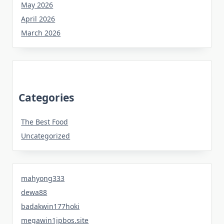
May 2026
April 2026
March 2026
Categories
The Best Food
Uncategorized
mahyong333
dewa88
badakwin177hoki
megawin1jpbos.site