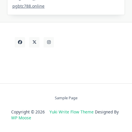
pgbtc788.online
Sample Page
Copyright © 2026
Yuki Write Flow Theme
Designed By
WP Moose