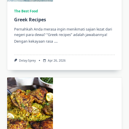
The Best Food
Greek Recipes
Pernahkah Anda merasa ingin menikmati sajian lezat dari
negeri para dewa? “Greek recipes” adalah jawabannya!
...
Dengan kekayaan rasa
Delay-Sprey
Apr 26, 2026