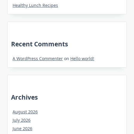
Healthy Lunch Recipes
Recent Comments
A WordPress Commenter
on
Hello world!
Archives
August 2026
July 2026
June 2026