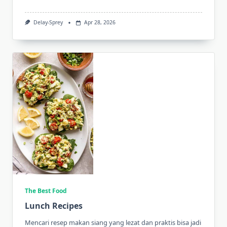
Delay-Sprey
Apr 28, 2026
The Best Food
Lunch Recipes
Mencari resep makan siang yang lezat dan praktis bisa jadi