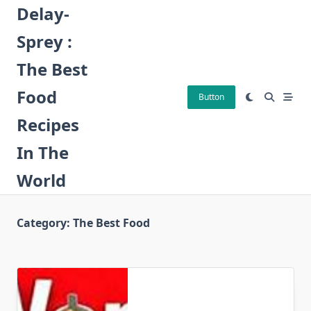
Skip
Delay-
to
Sprey :
content
The Best
Food
Button
Recipes
In The
World
Category:
The Best Food