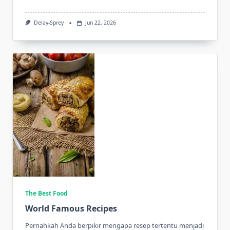
Delay-Sprey
Jun 22, 2026
The Best Food
World Famous Recipes
Pernahkah Anda berpikir mengapa resep tertentu menjadi