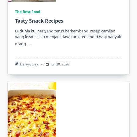
The Best Food
Tasty Snack Recipes
Di dunia kuliner yang terus berkembang, resep camilan
yang lezat selalu menjadi daya tarik tersendiri bagi banyak
...
orang.
Delay-Sprey
Jun 20, 2026