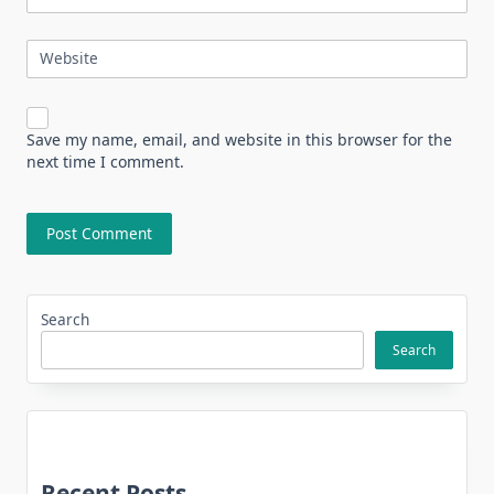
Website
Save my name, email, and website in this browser for the
next time I comment.
Search
Search
Recent Posts