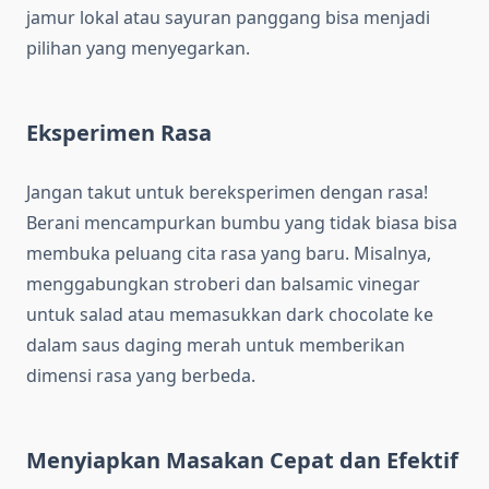
jamur lokal atau sayuran panggang bisa menjadi
pilihan yang menyegarkan.
Eksperimen Rasa
Jangan takut untuk bereksperimen dengan rasa!
Berani mencampurkan bumbu yang tidak biasa bisa
membuka peluang cita rasa yang baru. Misalnya,
menggabungkan stroberi dan balsamic vinegar
untuk salad atau memasukkan dark chocolate ke
dalam saus daging merah untuk memberikan
dimensi rasa yang berbeda.
Menyiapkan Masakan Cepat dan Efektif