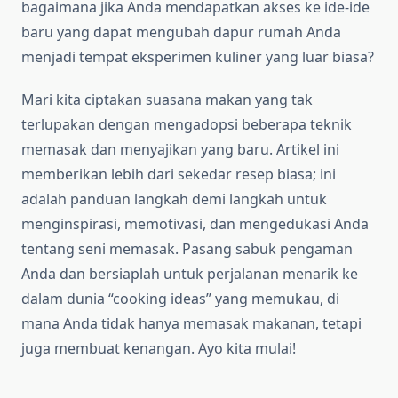
bagaimana jika Anda mendapatkan akses ke ide-ide
baru yang dapat mengubah dapur rumah Anda
menjadi tempat eksperimen kuliner yang luar biasa?
Mari kita ciptakan suasana makan yang tak
terlupakan dengan mengadopsi beberapa teknik
memasak dan menyajikan yang baru. Artikel ini
memberikan lebih dari sekedar resep biasa; ini
adalah panduan langkah demi langkah untuk
menginspirasi, memotivasi, dan mengedukasi Anda
tentang seni memasak. Pasang sabuk pengaman
Anda dan bersiaplah untuk perjalanan menarik ke
dalam dunia “cooking ideas” yang memukau, di
mana Anda tidak hanya memasak makanan, tetapi
juga membuat kenangan. Ayo kita mulai!