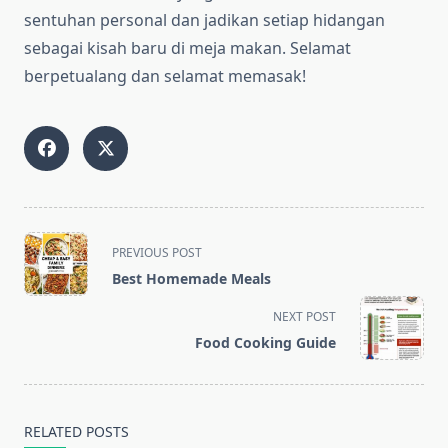
sentuhan personal dan jadikan setiap hidangan
sebagai kisah baru di meja makan. Selamat
berpetualang dan selamat memasak!
<span
PREVIOUS POST
class="nav-
Best Homemade Meals
subtitle
screen-
NEXT POST
reader-
Food Cooking Guide
text">Page</span>
RELATED POSTS