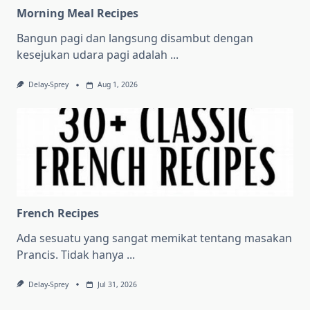
Morning Meal Recipes
Bangun pagi dan langsung disambut dengan
kesejukan udara pagi adalah
...
Delay-Sprey
Aug 1, 2026
French Recipes
Ada sesuatu yang sangat memikat tentang masakan
Prancis. Tidak hanya
...
Delay-Sprey
Jul 31, 2026