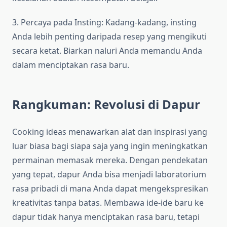
3. Percaya pada Insting: Kadang-kadang, insting
Anda lebih penting daripada resep yang mengikuti
secara ketat. Biarkan naluri Anda memandu Anda
dalam menciptakan rasa baru.
Rangkuman: Revolusi di Dapur
Cooking ideas menawarkan alat dan inspirasi yang
luar biasa bagi siapa saja yang ingin meningkatkan
permainan memasak mereka. Dengan pendekatan
yang tepat, dapur Anda bisa menjadi laboratorium
rasa pribadi di mana Anda dapat mengekspresikan
kreativitas tanpa batas. Membawa ide-ide baru ke
dapur tidak hanya menciptakan rasa baru, tetapi