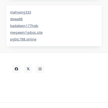
mahyong333
dewa88
badakwin177hoki
megawin1jpbos.site
pgbtc788.online