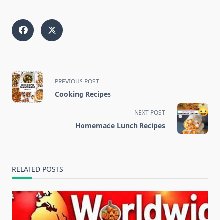
<span
PREVIOUS POST
class="nav-
Cooking Recipes
subtitle
screen-
NEXT POST
reader-
Homemade Lunch Recipes
text">Page</span>
RELATED POSTS