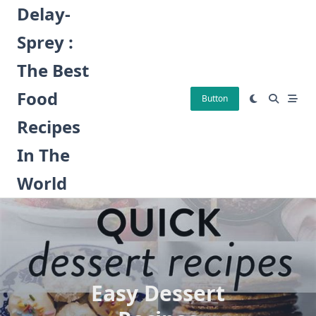
Skip
Delay-
to
Sprey :
content
The Best
Food
Button
Recipes
In The
World
Easy Dessert