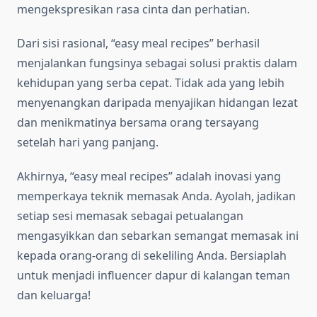
mengekspresikan rasa cinta dan perhatian.
Dari sisi rasional, “easy meal recipes” berhasil
menjalankan fungsinya sebagai solusi praktis dalam
kehidupan yang serba cepat. Tidak ada yang lebih
menyenangkan daripada menyajikan hidangan lezat
dan menikmatinya bersama orang tersayang
setelah hari yang panjang.
Akhirnya, “easy meal recipes” adalah inovasi yang
memperkaya teknik memasak Anda. Ayolah, jadikan
setiap sesi memasak sebagai petualangan
mengasyikkan dan sebarkan semangat memasak ini
kepada orang-orang di sekeliling Anda. Bersiaplah
untuk menjadi influencer dapur di kalangan teman
dan keluarga!