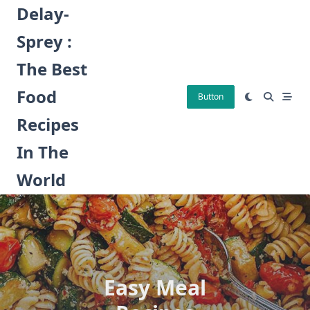
Skip
Delay-
to
Sprey :
content
The Best
Food
Button
Recipes
In The
World
Easy Meal