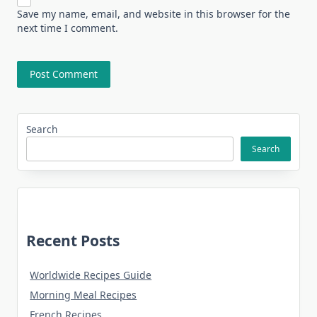
Save my name, email, and website in this browser for the
next time I comment.
Search
Search
Recent Posts
Worldwide Recipes Guide
Morning Meal Recipes
French Recipes