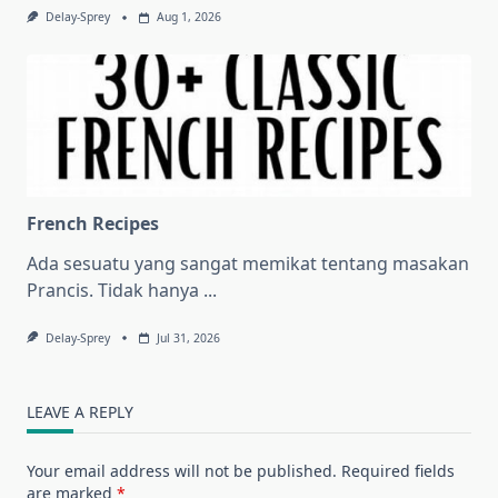
Delay-Sprey
Aug 1, 2026
French Recipes
Ada sesuatu yang sangat memikat tentang masakan
Prancis. Tidak hanya
...
Delay-Sprey
Jul 31, 2026
LEAVE A REPLY
Your email address will not be published.
Required fields
are marked
*