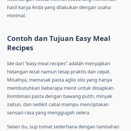
hasil karya Anda yang dilakukan dengan usaha
minimal.
Contoh dan Tujuan Easy Meal
Recipes
Ide dari “easy meal recipes” adalah menyajikan
hidangan lezat namun tetap praktis dan cepat.
Misalnya, memasak pasta aglio olio yang hanya
membutuhkan beberapa menit untuk disiapkan.
Kombinasi pasta dengan bawang putih, minyak
zaitun, dan sedikit cabai mampu menciptakan
sensasi rasa yang menggugah selera.
Selain itu, sup tomat sederhana dengan tambahan