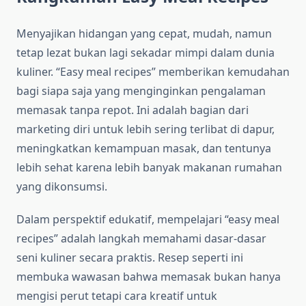
Menyajikan hidangan yang cepat, mudah, namun
tetap lezat bukan lagi sekadar mimpi dalam dunia
kuliner. “Easy meal recipes” memberikan kemudahan
bagi siapa saja yang menginginkan pengalaman
memasak tanpa repot. Ini adalah bagian dari
marketing diri untuk lebih sering terlibat di dapur,
meningkatkan kemampuan masak, dan tentunya
lebih sehat karena lebih banyak makanan rumahan
yang dikonsumsi.
Dalam perspektif edukatif, mempelajari “easy meal
recipes” adalah langkah memahami dasar-dasar
seni kuliner secara praktis. Resep seperti ini
membuka wawasan bahwa memasak bukan hanya
mengisi perut tetapi cara kreatif untuk