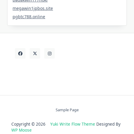
megawin1jpbos.site
pgbtc788.online
Sample Page
Copyright © 2026
Yuki Write Flow Theme
Designed By
WP Moose