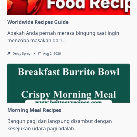
Worldwide Recipes Guide
Apakah Anda pernah merasa bingung saat ingin
mencoba masakan dari
...
Delay-Sprey
Aug 2, 2026
Morning Meal Recipes
Bangun pagi dan langsung disambut dengan
kesejukan udara pagi adalah
...