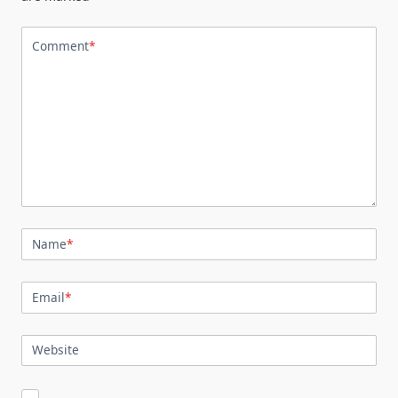
Comment
*
Name
*
Email
*
Website