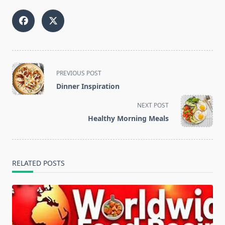
<span
PREVIOUS POST
class="nav-
Dinner Inspiration
subtitle
screen-
NEXT POST
reader-
Healthy Morning Meals
text">Page</span>
RELATED POSTS