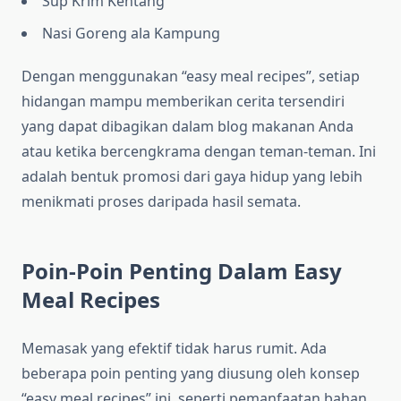
Sup Krim Kentang
Nasi Goreng ala Kampung
Dengan menggunakan “easy meal recipes”, setiap
hidangan mampu memberikan cerita tersendiri
yang dapat dibagikan dalam blog makanan Anda
atau ketika bercengkrama dengan teman-teman. Ini
adalah bentuk promosi dari gaya hidup yang lebih
menikmati proses daripada hasil semata.
Poin-Poin Penting Dalam Easy
Meal Recipes
Memasak yang efektif tidak harus rumit. Ada
beberapa poin penting yang diusung oleh konsep
“easy meal recipes” ini, seperti pemanfaatan bahan