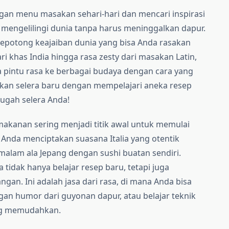
an menu masakan sehari-hari dan mencari inspirasi
 mengelilingi dunia tanpa harus meninggalkan dapur.
 sepotong keajaiban dunia yang bisa Anda rasakan
i khas India hingga rasa zesty dari masakan Latin,
 pintu rasa ke berbagai budaya dengan cara yang
kan selera baru dengan mempelajari aneka resep
ugah selera Anda!
makanan sering menjadi titik awal untuk memulai
Anda menciptakan suasana Italia yang otentik
 malam ala Jepang dengan sushi buatan sendiri.
 tidak hanya belajar resep baru, tetapi juga
angan. Ini adalah jasa dari rasa, di mana Anda bisa
n humor dari guyonan dapur, atau belajar teknik
ng memudahkan.