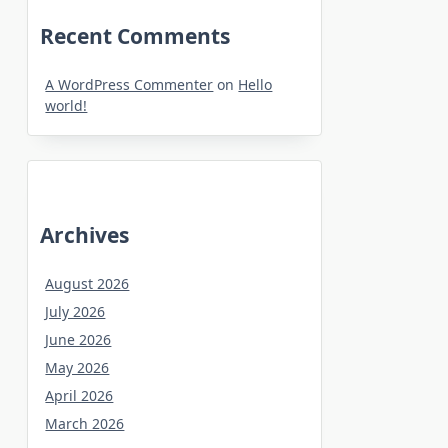
Recent Comments
A WordPress Commenter
on
Hello
world!
Archives
August 2026
July 2026
June 2026
May 2026
April 2026
March 2026