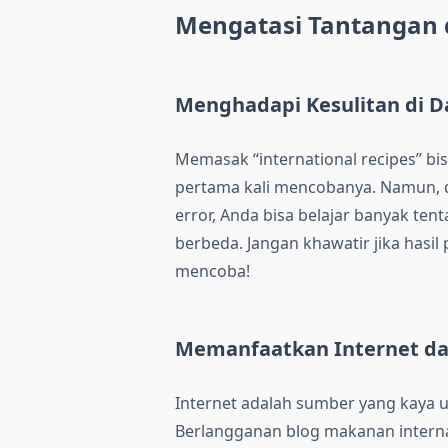
Mengatasi Tantangan
Menghadapi Kesulitan di D
Memasak “international recipes” bi
pertama kali mencobanya. Namun, di 
error, Anda bisa belajar banyak t
berbeda. Jangan khawatir jika hasi
mencoba!
Memanfaatkan Internet dan
Internet adalah sumber yang kaya 
Berlangganan blog makanan intern