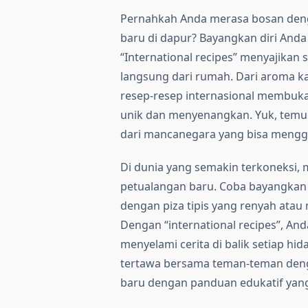
Pernahkah Anda merasa bosan deng
baru di dapur? Bayangkan diri Anda
“International recipes” menyajikan
langsung dari rumah. Dari aroma kar
resep-resep internasional membuka
unik dan menyenangkan. Yuk, temu
dari mancanegara yang bisa mengg
Di dunia yang semakin terkoneksi, 
petualangan baru. Coba bayangkan 
dengan piza tipis yang renyah atau
Dengan “international recipes”, Anda
menyelami cerita di balik setiap hid
tertawa bersama teman-teman denga
baru dengan panduan edukatif ya