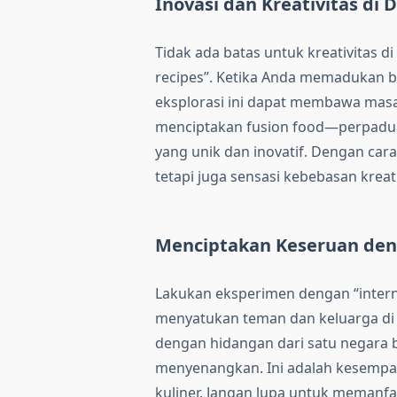
Inovasi dan Kreativitas di 
Tidak ada batas untuk kreativitas di
recipes”. Ketika Anda memadukan b
eksplorasi ini dapat membawa masak
menciptakan fusion food—perpadua
yang unik dan inovatif. Dengan ca
tetapi juga sensasi kebebasan krea
Menciptakan Keseruan deng
Lakukan eksperimen dengan “interna
menyatukan teman dan keluarga di
dengan hidangan dari satu negara b
menyenangkan. Ini adalah kesempa
kuliner. Jangan lupa untuk memanf