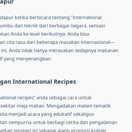
Dapur
 dapur ketika berbicara tentang “international
umbu dan teknik dari berbagai negara, sensasi
an Anda ke level berikutnya. Anda bisa
n cita rasa dari beberapa masakan internasional—
ra ini, Anda tidak hanya merasakan sedapnya makanan
tif yang menyenangkan.
an International Recipes
tional recipes” anda sebagai cara untuk
 sekitar meja makan. Mengadakan malam tematik
isa menjadi acara yang edukatif sekaligus
tan sempurna untuk berbagi cerita dan pengalaman
aatkan momen ini sebagai ajang promosi kuliner