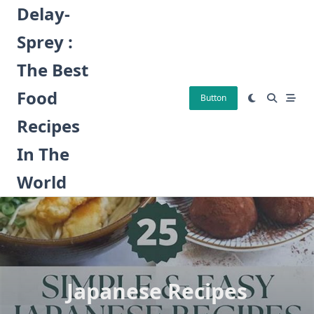
Skip
Delay-
to
Sprey :
content
The Best
Food
Button
Recipes
In The
World
Japanese Recipes