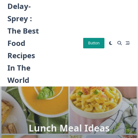
Skip
Delay-
to
Sprey :
content
The Best
Food
Button
Recipes
In The
World
Lunch Meal Ideas