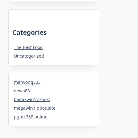
Categories
The Best Food
Uncategorized
mahyong333
dewa88
badakwin177hoki
megawin1jpbos.site
pgbtc788.online