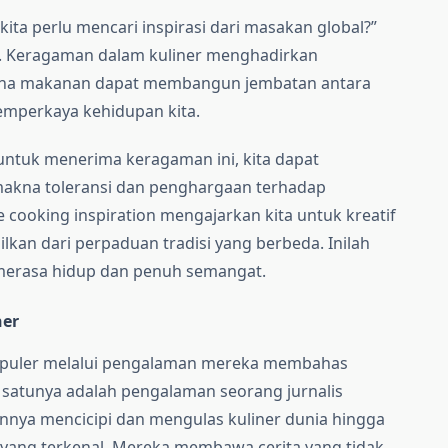
ta perlu mencari inspirasi dari masakan global?”
. Keragaman dalam kuliner menghadirkan
na makanan dapat membangun jembatan antara
emperkaya kehidupan kita.
ntuk menerima keragaman ini, kita dapat
akna toleransi dan penghargaan terhadap
e cooking inspiration mengajarkan kita untuk kreatif
lkan dari perpaduan tradisi yang berbeda. Inilah
merasa hidup dan penuh semangat.
ner
 populer melalui pengalaman mereka membahas
 satunya adalah pengalaman seorang jurnalis
nya mencicipi dan mengulas kuliner dunia hingga
 yang terkenal. Mereka membawa cerita yang tidak