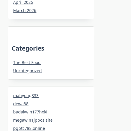
April 2026
March 2026
Categories
The Best Food
Uncategorized
mahyong333
dewa88
badakwin177hoki
megawin1jpbos.site
pgbtc788.online