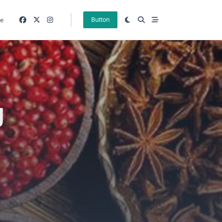
e
Button
g