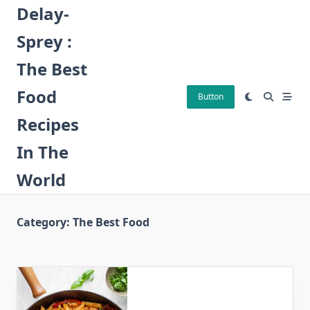
Skip
Delay-
to
Sprey :
content
The Best
Food
Button
Recipes
In The
World
Category:
The Best Food