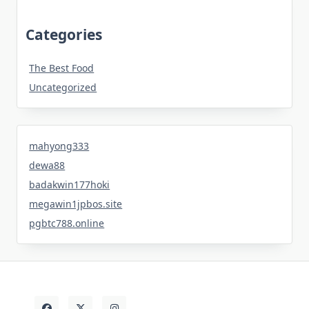
Categories
The Best Food
Uncategorized
mahyong333
dewa88
badakwin177hoki
megawin1jpbos.site
pgbtc788.online