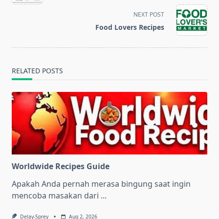
subtitle
screen-
NEXT POST
reader-
Food Lovers Recipes
text">Page</span>
RELATED POSTS
Worldwide Recipes Guide
Apakah Anda pernah merasa bingung saat ingin
mencoba masakan dari
...
Delay-Sprey
Aug 2, 2026