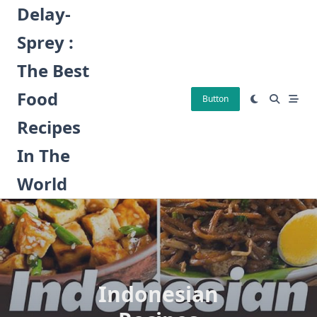
Skip
Delay-
to
Sprey :
content
The Best
Food
Button
Recipes
In The
World
Indonesian