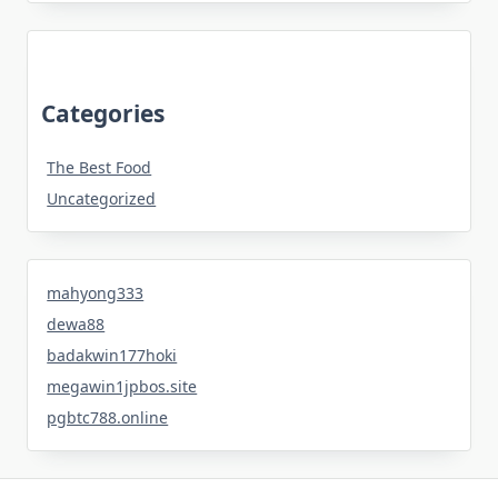
Categories
The Best Food
Uncategorized
mahyong333
dewa88
badakwin177hoki
megawin1jpbos.site
pgbtc788.online