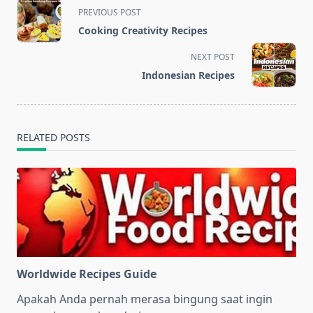
<span
PREVIOUS POST
class="nav-
Cooking Creativity Recipes
subtitle
screen-
NEXT POST
reader-
Indonesian Recipes
text">Page</span>
RELATED POSTS
Worldwide Recipes Guide
Apakah Anda pernah merasa bingung saat ingin