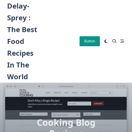
Skip
Delay-
to
Sprey :
content
The Best
Food
Button
Recipes
In The
World
Cooking Blog