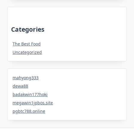
Categories
The Best Food
Uncategorized
mahyong333
dewa88
badakwin177hoki
megawin1jpbos.site
pgbtc788.online