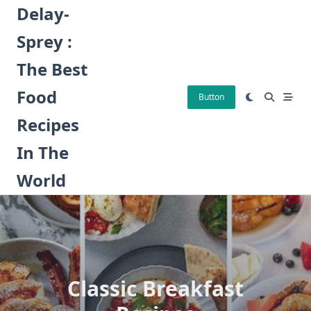
Skip
Delay-
to
Sprey :
content
The Best
Food
Button
Recipes
In The
World
Classic Breakfast