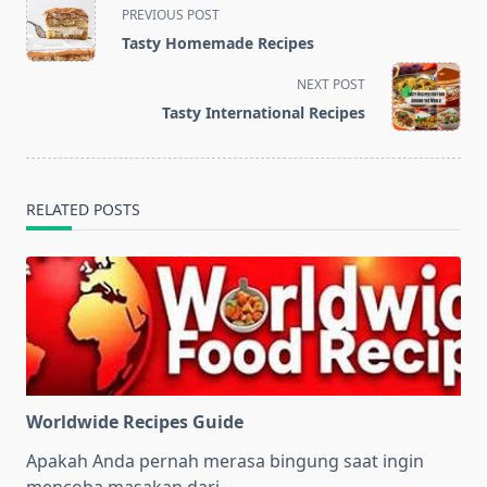
<span
PREVIOUS POST
class="nav-
Tasty Homemade Recipes
subtitle
screen-
NEXT POST
reader-
Tasty International Recipes
text">Page</span>
RELATED POSTS
Worldwide Recipes Guide
Apakah Anda pernah merasa bingung saat ingin