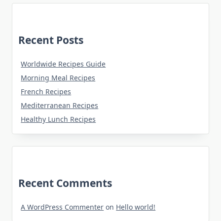
Recent Posts
Worldwide Recipes Guide
Morning Meal Recipes
French Recipes
Mediterranean Recipes
Healthy Lunch Recipes
Recent Comments
A WordPress Commenter
on
Hello world!