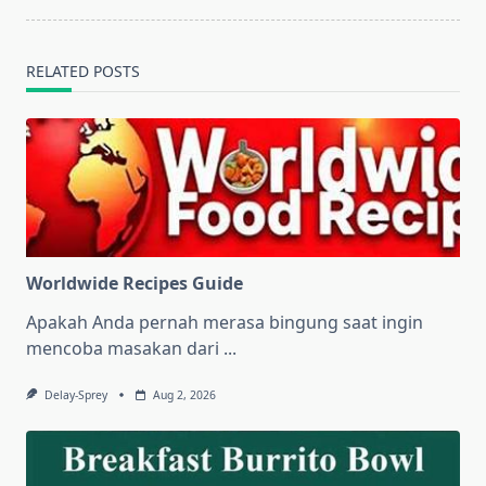
RELATED POSTS
Worldwide Recipes Guide
Apakah Anda pernah merasa bingung saat ingin
mencoba masakan dari
...
Delay-Sprey
Aug 2, 2026