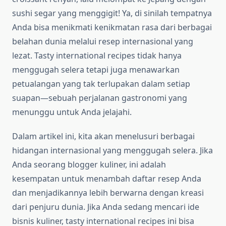
sushi segar yang menggigit! Ya, di sinilah tempatnya
Anda bisa menikmati kenikmatan rasa dari berbagai
belahan dunia melalui resep internasional yang
lezat. Tasty international recipes tidak hanya
menggugah selera tetapi juga menawarkan
petualangan yang tak terlupakan dalam setiap
suapan—sebuah perjalanan gastronomi yang
menunggu untuk Anda jelajahi.
Dalam artikel ini, kita akan menelusuri berbagai
hidangan internasional yang menggugah selera. Jika
Anda seorang blogger kuliner, ini adalah
kesempatan untuk menambah daftar resep Anda
dan menjadikannya lebih berwarna dengan kreasi
dari penjuru dunia. Jika Anda sedang mencari ide
bisnis kuliner, tasty international recipes ini bisa