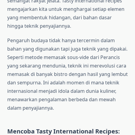
semangat rakyat jelata. Tasty international recipes
mengajarkan kita untuk menghargai setiap elemen
yang membentuk hidangan, dari bahan dasar
hingga teknik penyajiannya.
Pengaruh budaya tidak hanya tercermin dalam
bahan yang digunakan tapi juga teknik yang dipakai.
Seperti metode memasak sous-vide dari Perancis
yang sekarang mendunia, teknik ini merevolusi cara
memasak di banyak bistro dengan hasil yang lembut
dan sempurna. Ini adalah momen di mana teknik
internasional menjadi idola dalam dunia kuliner,
menawarkan pengalaman berbeda dan mewah
dalam penyajiannya.
Mencoba Tasty International Recipes: