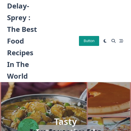
Skip
Delay-
to
Sprey :
content
The Best
Food
Button
Recipes
In The
World
Tasty