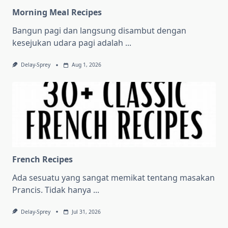
Morning Meal Recipes
Bangun pagi dan langsung disambut dengan
kesejukan udara pagi adalah
...
Delay-Sprey
Aug 1, 2026
French Recipes
Ada sesuatu yang sangat memikat tentang masakan
Prancis. Tidak hanya
...
Delay-Sprey
Jul 31, 2026