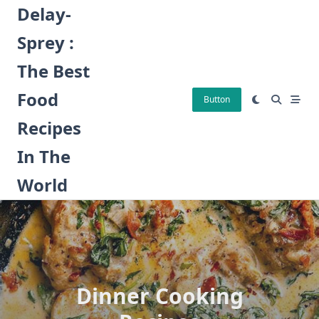
Skip
Delay-
to
Sprey :
content
The Best
Food
Button
Recipes
In The
World
Dinner Cooking