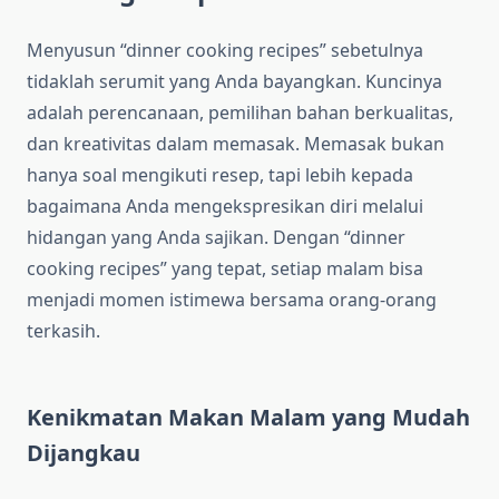
Menyusun “dinner cooking recipes” sebetulnya
tidaklah serumit yang Anda bayangkan. Kuncinya
adalah perencanaan, pemilihan bahan berkualitas,
dan kreativitas dalam memasak. Memasak bukan
hanya soal mengikuti resep, tapi lebih kepada
bagaimana Anda mengekspresikan diri melalui
hidangan yang Anda sajikan. Dengan “dinner
cooking recipes” yang tepat, setiap malam bisa
menjadi momen istimewa bersama orang-orang
terkasih.
Kenikmatan Makan Malam yang Mudah
Dijangkau