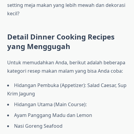
setting meja makan yang lebih mewah dan dekorasi
kecil?
Detail Dinner Cooking Recipes
yang Menggugah
Untuk memudahkan Anda, berikut adalah beberapa
kategori resep makan malam yang bisa Anda coba:
Hidangan Pembuka (Appetizer): Salad Caesar, Sup
Krim Jagung
Hidangan Utama (Main Course):
Ayam Panggang Madu dan Lemon
Nasi Goreng Seafood