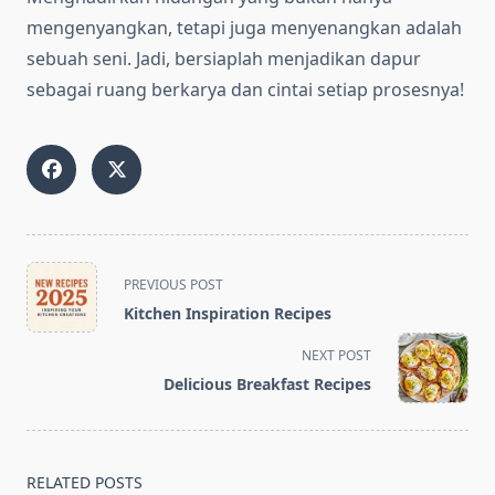
mengenyangkan, tetapi juga menyenangkan adalah
sebuah seni. Jadi, bersiaplah menjadikan dapur
sebagai ruang berkarya dan cintai setiap prosesnya!
<span
PREVIOUS POST
class="nav-
Kitchen Inspiration Recipes
subtitle
screen-
NEXT POST
reader-
Delicious Breakfast Recipes
text">Page</span>
RELATED POSTS