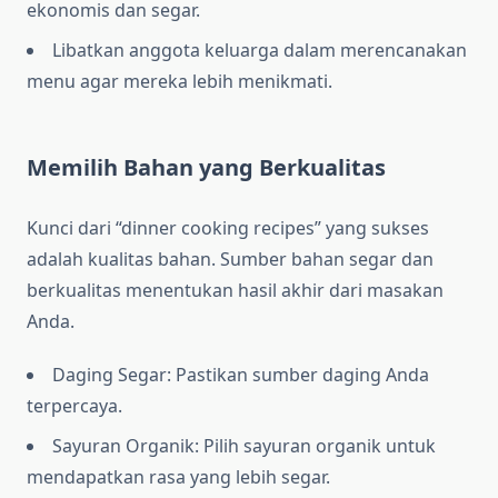
ekonomis dan segar.
Libatkan anggota keluarga dalam merencanakan
menu agar mereka lebih menikmati.
Memilih Bahan yang Berkualitas
Kunci dari “dinner cooking recipes” yang sukses
adalah kualitas bahan. Sumber bahan segar dan
berkualitas menentukan hasil akhir dari masakan
Anda.
Daging Segar: Pastikan sumber daging Anda
terpercaya.
Sayuran Organik: Pilih sayuran organik untuk
mendapatkan rasa yang lebih segar.