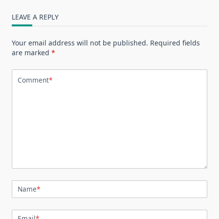
LEAVE A REPLY
Your email address will not be published.
Required fields
are marked
*
Comment
*
Name
*
Email
*