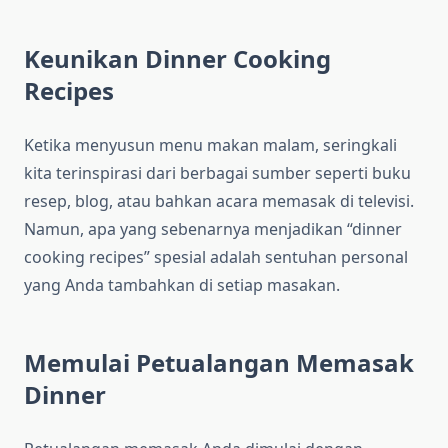
Keunikan Dinner Cooking
Recipes
Ketika menyusun menu makan malam, seringkali
kita terinspirasi dari berbagai sumber seperti buku
resep, blog, atau bahkan acara memasak di televisi.
Namun, apa yang sebenarnya menjadikan “dinner
cooking recipes” spesial adalah sentuhan personal
yang Anda tambahkan di setiap masakan.
Memulai Petualangan Memasak
Dinner