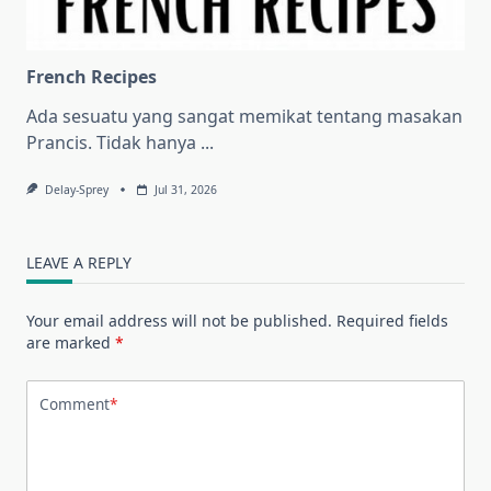
French Recipes
Ada sesuatu yang sangat memikat tentang masakan
Prancis. Tidak hanya
...
Delay-Sprey
Jul 31, 2026
LEAVE A REPLY
Your email address will not be published.
Required fields
are marked
*
Comment
*