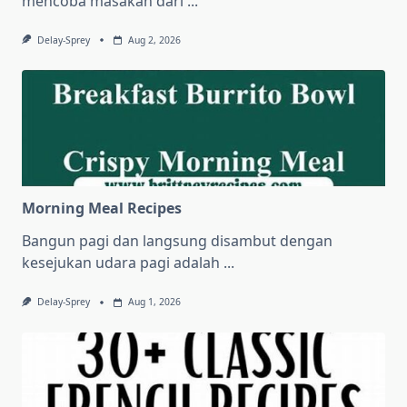
mencoba masakan dari
...
Delay-Sprey
Aug 2, 2026
Morning Meal Recipes
Bangun pagi dan langsung disambut dengan
kesejukan udara pagi adalah
...
Delay-Sprey
Aug 1, 2026