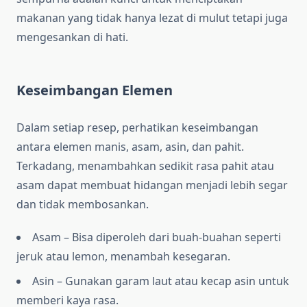
makanan yang tidak hanya lezat di mulut tetapi juga
mengesankan di hati.
Keseimbangan Elemen
Dalam setiap resep, perhatikan keseimbangan
antara elemen manis, asam, asin, dan pahit.
Terkadang, menambahkan sedikit rasa pahit atau
asam dapat membuat hidangan menjadi lebih segar
dan tidak membosankan.
Asam – Bisa diperoleh dari buah-buahan seperti
jeruk atau lemon, menambah kesegaran.
Asin – Gunakan garam laut atau kecap asin untuk
memberi kaya rasa.