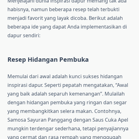
Menjelajahi dunia inspirasi dapur memang tak ada
habisnya, namun beberapa resep telah terbukti
menjadi favorit yang layak dicoba. Berikut adalah
beberapa ide yang dapat Anda implementasikan di
dapur sendiri:
Resep Hidangan Pembuka
Memulai dari awal adalah kunci sukses hidangan
inspirasi dapur. Seperti pepatah mengatakan, “Awal
yang baik adalah separuh kemenangan”. Mulailah
dengan hidangan pembuka yang ringan dan segar
yang membangkitkan selera makan. Contohnya,
Samosa Sayuran Panggang dengan Saus Cuka Apel
mungkin terdengar sederhana, tetapi penyajiannya
yang cermat dan rasa rempah yang menggugah