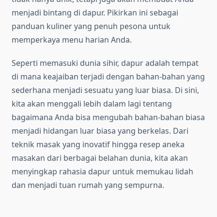
menjadi bintang di dapur. Pikirkan ini sebagai
panduan kuliner yang penuh pesona untuk
memperkaya menu harian Anda.
Seperti memasuki dunia sihir, dapur adalah tempat
di mana keajaiban terjadi dengan bahan-bahan yang
sederhana menjadi sesuatu yang luar biasa. Di sini,
kita akan menggali lebih dalam lagi tentang
bagaimana Anda bisa mengubah bahan-bahan biasa
menjadi hidangan luar biasa yang berkelas. Dari
teknik masak yang inovatif hingga resep aneka
masakan dari berbagai belahan dunia, kita akan
menyingkap rahasia dapur untuk memukau lidah
dan menjadi tuan rumah yang sempurna.