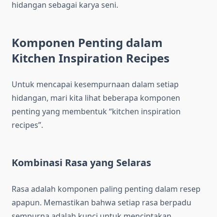
hidangan sebagai karya seni.
Komponen Penting dalam
Kitchen Inspiration Recipes
Untuk mencapai kesempurnaan dalam setiap
hidangan, mari kita lihat beberapa komponen
penting yang membentuk “kitchen inspiration
recipes”.
Kombinasi Rasa yang Selaras
Rasa adalah komponen paling penting dalam resep
apapun. Memastikan bahwa setiap rasa berpadu
sempurna adalah kunci untuk menciptakan