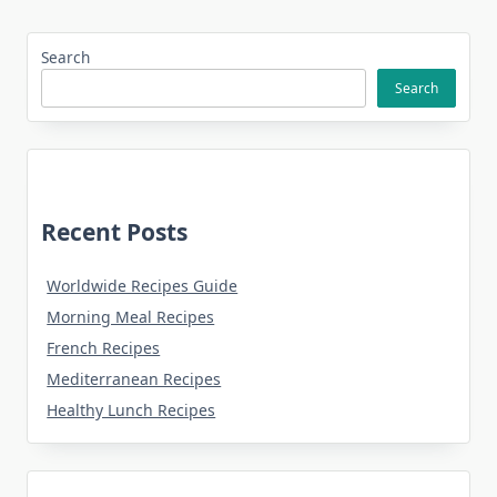
Search
Search
Recent Posts
Worldwide Recipes Guide
Morning Meal Recipes
French Recipes
Mediterranean Recipes
Healthy Lunch Recipes